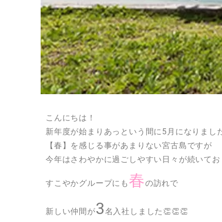
こんにちは！
新年度が始まりあっという間に5月になりまし
【春】を感じる事があまりない宮古島ですが
今年はさわやかに過ごしやすい日々が続いてお
春
すこやかグループにも
の訪れで
3
新しい仲間が
名入社しました👏👏👏