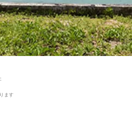
た
ります